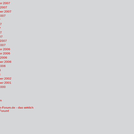
r 2007
 2007
er 2007
2007
7
07
7
07
07
 2007
2007
r 2006
r 2006
 2006
er 2006
2006
6
4
er 2002
er 2001
2000
en