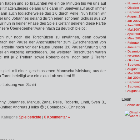
n haben und so brauchten wir einige Minuten bis wir uns auf
Novembe
Oktober
llt hatten,dieses gelang uns dann im Spielverlauf auch immer
Septemb
dann auch logischerweise das 1:0 durch Pelle. Nun hatten wir
August 
er und Johannes gelang durch einen schönen Schuss aus 20
Juli 200
ir nun in keiner Phase des Spiels Gefahr geliefen diese Partie
Juni 20
nsere Überlegenheit war einfach zu deutlich bleibt :
Mai 200
April 20
tlich nur noch die Torschützen zu erwähnen, denn obwohl
März 20
ach der Pause der Anschlußtreffer zum Zwischenstand von
Februar
o erzielte noch vor der Pause unsere 3:0 Pausenführung und
Januar 
Dezembe
l eh vorzeitig entschieden. Die weiteren Torschützen waren
Novembe
i mit je 2 Treffern sowie Roberto dem noch sein 2 Treffer
Oktober
Septemb
August 
nspiel mit einer geschlossenen Mannschaftsleistung aus der
Mai 200
 Toren beteiligt war ein extra Lob verdient !!!
Juli 200
Septemb
p Leistung vom Schiri
Septemb
August 
Login
ny, Johannes, Markus, Zana, Pelle, Roberto, Lindi, Sven B.,
Anmeld
Günther, Andreas ,Heiko 🙂 ( Comeback), Christoph
Kategorie
Spielberichte
|
0 Kommentar »