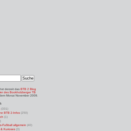
hst derzeit das
BTB 2 Blog
ler des Bookholzberger TB
 dem Monat November 2009.
n
s
(331)
ne BTB 2-Infos
(250)
ch
(1)
)
s-Fußball allgemein
(40)
 & Kurioses
(3)