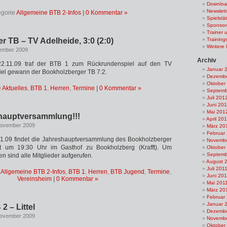
Downloa
Newslet
egorie
Allgemeine BTB 2-Infos
|
0 Kommentar »
Spielstä
Sponsor
Trainer 
 TB – TV Adelheide, 3:0 (2:0)
Training
Weitere 
vember 2009
Archiv
.11.09 traf der BTB 1 zum Rückrundenspiel auf den TV
Januar 
iel gewann der Bookholzberger TB 7:2.
Dezembe
Oktober
e
Aktuelles
,
BTB 1. Herren
,
Termine
|
0 Kommentar »
Septemb
Juli 201
Juni 20
Mai 201
hauptversammlung!!!
April 20
November 2009
März 20
Februar
11.09 findet die Jahreshauptversammlung des Bookholzberger
Novembe
st um 19:30 Uhr im Gasthof zu Bookholzberg (Krafft). Um
Oktober
Septemb
en sind alle Mitglieder aufgerufen.
August 
Juli 201
,
Allgemeine BTB 2-Infos
,
BTB 1. Herren
,
BTB Jugend
,
Termine
,
Juni 201
Vereinsheim
|
0 Kommentar »
Mai 201
März 20
Februar
Januar 
2 – Littel
Dezembe
November 2009
Novembe
Oktober