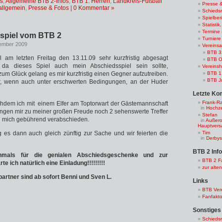
es
,
Allgemeine BTB 2-Infos
,
BTB 1. Herren
,
Landkreis-Fußball
Presse 
allgemein
,
Presse & Fotos
|
0 Kommentar »
Schiedsr
Spielber
Statisti
Termine
spiel vom BTB 2
Turniere
vember 2009
Vereinsa
BTB 3
 am letzten Freitag den 13.11.09 sehr kurzfristig abgesagt
BTB O
da dieses Spiel auch mein Abschiedsspiel sein sollte,
Vereins
zum Glück gelang es mir kurzfristig einen Gegner aufzutreiben.
BTB 1
BTB J
, wenn auch unter erschwerten Bedingungen, an der Huder
Letzte Ko
Frank-R
chdem ich mit einem Elfer am Toptorwart der Gästemannschaft
in
Hochze
angen mir zu meiner großen Freude noch 2 sehenswerte Treffer
Stefan
h mich gebührend verabschieden.
in
Außero
Hauptver
 es dann auch gleich zünftig zur Sache und wir feierten die
Tim
in
Derbys
BTB 2 Inf
hmals für die genialen Abschiedsgeschenke und zur
BTB 2 F
te ich natürlich eine Einladung!!!!!!!!!
zur alte
artner sind ab sofort Benni und Sven L.
Links
BTB Vere
Fanfakto
Sonstiges
Schiedsr