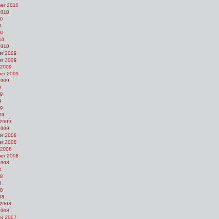
er 2010
2010
10
0
10
10
2010
r 2009
r 2009
 2009
er 2009
2009
9
09
9
09
09
 2009
2009
r 2008
r 2008
 2008
er 2008
2008
8
08
8
08
08
 2008
2008
r 2007