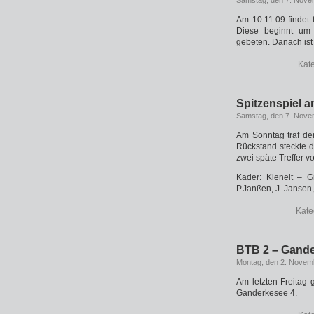
Samstag, den 7. Nove
Am 10.11.09 findet 
Diese beginnt um 
gebeten. Danach ist na
Kat
Spitzenspiel 
Samstag, den 7. Nove
Am Sonntag traf de
Rückstand steckte d
zwei späte Treffer v
Kader: Kienelt – G
P.Janßen, J. Jansen
Kate
BTB 2 – Gande
Montag, den 2. Novem
Am letzten Freitag
Ganderkesee 4.