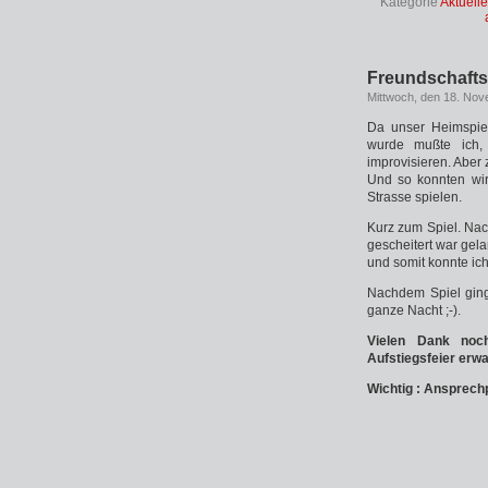
Kategorie
Aktuell
Freundschafts
Mittwoch, den 18. No
Da unser Heimspiel
wurde mußte ich, 
improvisieren. Aber 
Und so konnten wir
Strasse spielen.
Kurz zum Spiel. Na
gescheitert war gel
und somit konnte ic
Nachdem Spiel ging
ganze Nacht ;-).
Vielen Dank noc
Aufstiegsfeier erwar
Wichtig : Ansprechp