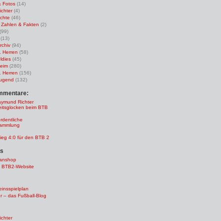
& Fotos
(14)
ichter
(4)
ichte
(46)
k, Zahlen & Fakten
(2)
(99)
(13)
rchiv
(94)
. Herren
(58)
ldies
(45)
heim
(280)
. Herren
(156)
ugend
(132)
mmentare:
aymund Richter
itsglocken beim BTB
rdentliche
sammlung
ieg 4:0 für den BTB 2
os
anshop
n BTB2-Website
insspielplan
r – das Fußball-Blog
ichter