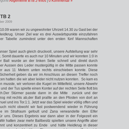
egorie
Allgemeine BTB 2-Infos
|
0 Kommentar »
BTB 2
ber 2009
0.09 waren wir zu ungewohnter Uhrzeit 14.30 zu Gast bei der
eidkrug. Unser Ziel war es drei Auswärtspunkte einzufahren
er Tabelle zumindest unter den ersten fünf Mannschaften
nser Spiel auch gleich druckvoll, unsere Aufstellung war sehr
t. Somit dauerte es auch nur 10 Minuten und wir konnten 1:0 in
 Ball wurde an der linken Seite schnell und direkt durch
ser Aussen des Leder mustergültig in die Mitte passen konnte
r aus 11 Metern unten rechts einschieben konnte. Diese
Sicherheit geben da wir im Anschluss an diesen Treffer noch
cen hatten die wir aber leider nicht nutzen konnten. So kam es
musste, wir verloren die Kugel im Mittelfeld, unsere Abwehr
 und der Tus spielte einen Konter auf der rechten Seite flott bis
rch.Der Stürmer passte dann in die Mitte zurück und der
zog mit rechts ab,der Ball prallte an den Pfosten von dort an
l und ins Tor.1:1. Jetzt war das Spiel wieder völlig offen und
auch nicht obwohl wir fast postwendend wieder in Führung
de im Strafraum gefoult und Zana verwandelte den Elfer
für uns. Dieses Ergebnis war dann aber in der Folgezeit ein
 Wir hatten zwar mehr Ballbesitz spielten unsere Angriffe aber
nnt und konzentriert zu Ende und hätte Heidkrug in dieser