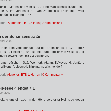
mber 2009
für die Mannschaft vom BTB 2 eine Mannschaftssitzung statt.
19.00 im Vereinsheim . Um zahlreiches Erscheinen wird
türlich Training :-)!!!!!
egorie
Allgemeine BTB 2-Infos
|
0 Kommentar »
an der Schanzenstraße
mber 2009
r BTB 1 im Verfolgerduell auf den Delmenhorster BV 2. Trotz
er BTB 1 nicht auf und konnte durch Treffer von Wilkens und
on Arcizewski noch mit 3:2 gewinnen.
rams, Lüschen, Saß, Wehnert, Atalan, D.Meyer, H. Janßen,
, Wilkens, Arcizewski, Brinkmann, Wachtendorf
gorie
Aktuelles
,
BTB 1. Herren
|
0 Kommentar »
rkesee 4 endet 7:1
ber 2009
 gelang uns ein auch in der Höhe verdienter Heimsieg gegen