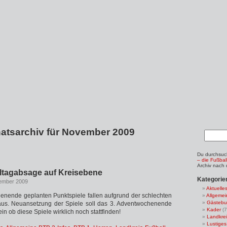
atsarchiv für November 2009
Du durchsuc
– die Fußbal
Archiv nach
eltagabsage auf Kreisebene
Kategorie
ember 2009
Aktuelle
henende geplanten Punktspiele fallen aufgrund der schlechten
Allgemei
Gästebu
 aus. Neuansetzung der Spiele soll das 3. Adventwochenende
Kader
(7
ein ob diese Spiele wirklich noch stattfinden!
Landkrei
Lustiges