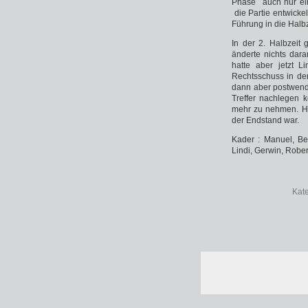
Phase auch nur ein
die Partie entwicke
Führung in die Halbz
In der 2. Halbzeit
änderte nichts dar
hatte aber jetzt L
Rechtsschuss in de
dann aber postwend
Treffer nachlegen k
mehr zu nehmen. He
der Endstand war.
Kader : Manuel, Be
Lindi, Gerwin, Rober
Kat