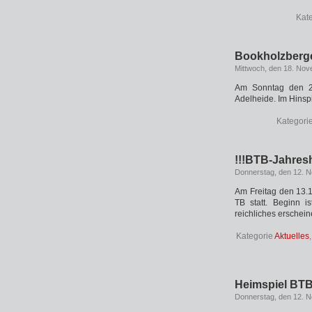
Kat
Bookholzberger
Mittwoch, den 18. No
Am Sonntag den 22
Adelheide. Im Hinsp
Kategori
!!!BTB-Jahres
Donnerstag, den 12. 
Am Freitag den 13.
TB statt. Beginn i
reichliches erschein
Kategorie
Aktuelles
Heimspiel BTB 
Donnerstag, den 12. 