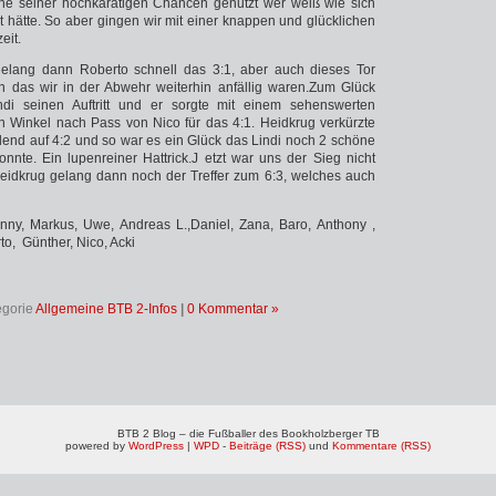
e seiner hochkarätigen Chancen genutzt wer weiß wie sich
lt hätte. So aber gingen wir mit einer knappen und glücklichen
eit.
 gelang dann Roberto schnell das 3:1, aber auch dieses Tor
an das wir in der Abwehr weiterhin anfällig waren.Zum Glück
indi seinen Auftritt und er sorgte mit einem sehenswerten
n Winkel nach Pass von Nico für das 4:1. Heidkrug verkürzte
end auf 4:2 und so war es ein Glück das Lindi noch 2 schöne
onnte. Ein lupenreiner Hattrick.J etzt war uns der Sieg nicht
idkrug gelang dann noch der Treffer zum 6:3, welches auch
nny, Markus, Uwe, Andreas L.,Daniel, Zana, Baro, Anthony ,
to, Günther, Nico, Acki
egorie
Allgemeine BTB 2-Infos
|
0 Kommentar »
BTB 2 Blog – die Fußballer des Bookholzberger TB
powered by
WordPress
|
WPD
-
Beiträge (RSS)
und
Kommentare (RSS)