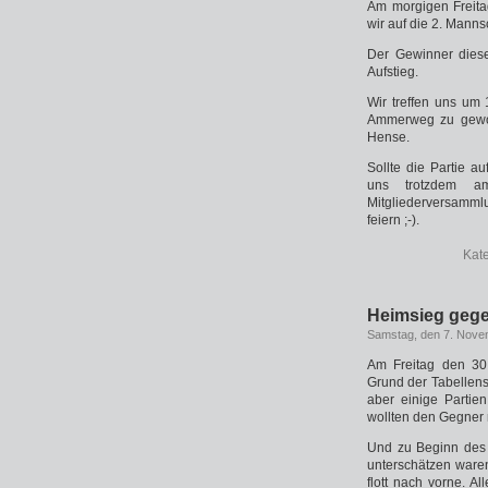
Am morgigen Freitag
wir auf die 2. Mannsc
Der Gewinner diese
Aufstieg.
Wir treffen uns um
Ammerweg zu gewohn
Hense.
Sollte die Partie au
uns trotzdem a
Mitgliederversamm
feiern ;-).
Kat
Heimsieg geg
Samstag, den 7. Nove
Am Freitag den 30.
Grund der Tabellens
aber einige Partie
wollten den Gegner 
Und zu Beginn des 
unterschätzen waren
flott nach vorne. A