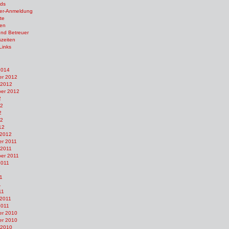
ds
ter-Anmeldung
tte
en
und Betreuer
szeiten
Links
2014
r 2012
 2012
er 2012
2
12
2
12
12
 2012
r 2011
 2011
er 2011
2011
1
1
1
11
 2011
2011
r 2010
r 2010
 2010