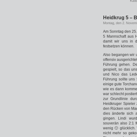
Kat
Heidkrug 5 – 
Montag, den 2. Novem
Am Sonntag den 25.1
5 Mannschaft aus H
damit wir uns in d
festsetzen können.
Also begangen wir u
offensiv ausgerichte
Führung gehen. Der
gespielt, so das un
und Nico das Lede
Führung sollte uns 
einige gute Torchan
wie es dann kommen 
war schlecht postiert
zur Grundlinie du
Heidkruger Spieler 
den Rücken von Manue
dies änderte sich 
gingen. Lindi wur
souverän also 2:1 
wenig 🙂 glücklich.
nicht mehr so geko