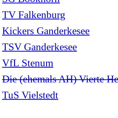
TV Falkenburg
Kickers Ganderkesee
TSV Ganderkesee
VfL Stenum
Die (ehemals AH) Vierte H
TuS Vielstedt