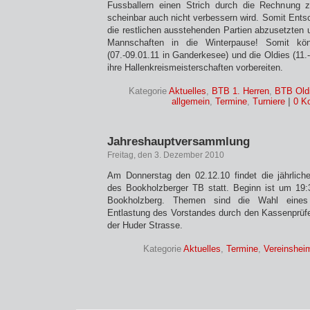
Fussballern einen Strich durch die Rechnung 
scheinbar auch nicht verbessern wird. Somit Ents
die restlichen ausstehenden Partien abzusetzten un
Mannschaften in die Winterpause! Somit kö
(07.-09.01.11 in Ganderkesee) und die Oldies (11.-
ihre Hallenkreismeisterschaften vorbereiten.
Kategorie
Aktuelles
,
BTB 1. Herren
,
BTB Old
allgemein
,
Termine
,
Turniere
|
0 K
Jahreshauptversammlung
Freitag, den 3. Dezember 2010
Am Donnerstag den 02.12.10 findet die jährlic
des Bookholzberger TB statt. Beginn ist um 1
Bookholzberg. Themen sind die Wahl eines 
Entlastung des Vorstandes durch den Kassenprüf
der Huder Strasse.
Kategorie
Aktuelles
,
Termine
,
Vereinshei