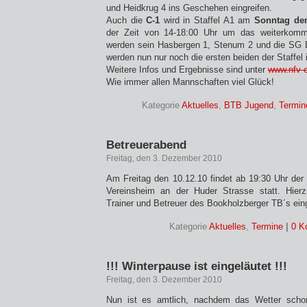
und Heidkrug 4 ins Geschehen eingreifen.
Auch die
C-1
wird in Staffel A1 am
Sonntag den
der Zeit von 14-18:00 Uhr um das weiterkom
werden sein Hasbergen 1, Stenum 2 und die SG D
werden nun nur noch die ersten beiden der Staffel i
Weitere Infos und Ergebnisse sind unter
www.nfv-o
Wie immer allen Mannschaften viel Glück!
Kategorie
Aktuelles
,
BTB Jugend
,
Termin
Betreuerabend
Freitag, den 3. Dezember 2010
Am Freitag den 10.12.10 findet ab 19:30 Uhr der 
Vereinsheim an der Huder Strasse statt. Hierzu
Trainer und Betreuer des Bookholzberger TB´s ein
Kategorie
Aktuelles
,
Termine
|
0 K
!!! Winterpause ist eingeläutet !!!
Freitag, den 3. Dezember 2010
Nun ist es amtlich, nachdem das Wetter sch