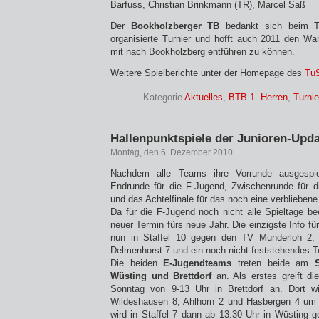
Barfuss, Christian Brinkmann (TR), Marcel Saß
Der
Bookholzberger TB
bedankt sich beim T
organisierte Turnier und hofft auch 2011 den W
mit nach Bookholzberg entführen zu können.
Weitere Spielberichte unter der Homepage des
TuS
Kategorie
Aktuelles
,
BTB 1. Herren
,
Turnie
Hallenpunktspiele der Junioren-Upda
Montag, den 6. Dezember 2010
Nachdem alle Teams ihre Vorrunde ausgespie
Endrunde für die F-Jugend, Zwischenrunde für d
und das Achtelfinale für das noch eine verbliebe
Da für die F-Jugend noch nicht alle Spieltage be
neuer Termin fürs neue Jahr. Die einzigste Info fü
nun in Staffel 10 gegen den TV Munderloh 2
Delmenhorst 7 und ein noch nicht feststehendes 
Die beiden
E-Jugendteams
treten beide am
Wüsting und Brettdorf
an. Als erstes greift d
Sonntag von 9-13 Uhr in Brettdorf an. Dort 
Wildeshausen 8, Ahlhorn 2 und Hasbergen 4 um
wird in Staffel 7 dann ab 13:30 Uhr in Wüsting