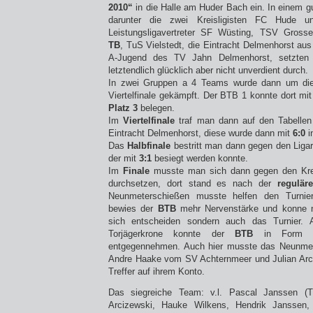
2010“
in die Halle am Huder Bach ein. In einem g
darunter die zwei Kreisligisten FC Hude u
Leistungsligavertreter SF Wüsting, TSV Gross
TB
, TuS Vielstedt, die Eintracht Delmenhorst aus
A-Jugend des TV Jahn Delmenhorst, setzten 
letztendlich glücklich aber nicht unverdient durch.
In zwei Gruppen a 4 Teams wurde dann um die
Viertelfinale gekämpft. Der BTB 1 konnte dort mi
Platz 3
belegen.
Im
Viertelfinale
traf man dann auf den Tabellen
Eintracht Delmenhorst, diese wurde dann mit
6:0
i
Das
Halbfinale
bestritt man dann gegen den Liga
der mit
3:1
besiegt werden konnte.
Im
Finale
musste man sich dann gegen den Krei
durchsetzen, dort stand es nach der
reguläre
Neunmeterschießen musste helfen den Turniers
bewies der
BTB
mehr Nervenstärke und konne ni
sich entscheiden sondern auch das Turnier.
Torjägerkrone konnte der
BTB
in Form
entgegennehmen. Auch hier musste das Neunmet
Andre Haake vom SV Achternmeer und Julian Arci
Treffer auf ihrem Konto.
Das siegreiche Team: v.l. Pascal Janssen (T
Arcizewski, Hauke Wilkens, Hendrik Janssen, 