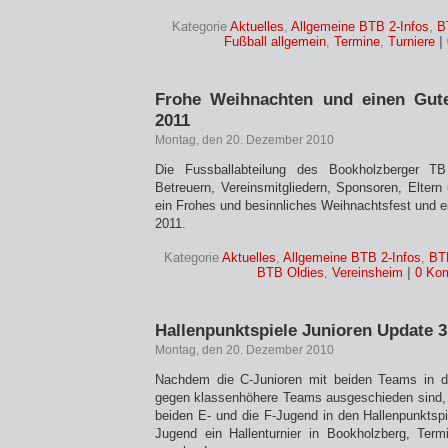
Kategorie
Aktuelles
,
Allgemeine BTB 2-Infos
,
B
Fußball allgemein
,
Termine
,
Turniere
|
Frohe Weihnachten und einen Gut
2011
Montag, den 20. Dezember 2010
Die Fussballabteilung des Bookholzberger TB
Betreuern, Vereinsmitgliedern, Sponsoren, Eltern 
ein Frohes und besinnliches Weihnachtsfest und e
2011.
Kategorie
Aktuelles
,
Allgemeine BTB 2-Infos
,
BT
BTB Oldies
,
Vereinsheim
|
0 Ko
Hallenpunktspiele Junioren Update 3
Montag, den 20. Dezember 2010
Nachdem die C-Junioren mit beiden Teams in de
gegen klassenhöhere Teams ausgeschieden sind, 
beiden E- und die F-Jugend in den Hallenpunktspie
Jugend ein Hallenturnier in Bookholzberg, Term