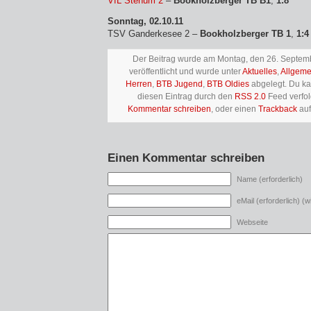
VfL Stenum 2
–
Bookholzberger TB B1
,
1:8
Sonntag, 02.10.11
TSV Ganderkesee 2 –
Bookholzberger TB 1
,
1:4
Der Beitrag wurde am Montag, den 26. Septem
veröffentlicht und wurde unter
Aktuelles
,
Allgeme
Herren
,
BTB Jugend
,
BTB Oldies
abgelegt. Du k
diesen Eintrag durch den
RSS 2.0
Feed verfol
Kommentar schreiben
, oder einen
Trackback
auf
Einen Kommentar schreiben
Name (erforderlich)
eMail (erforderlich) (wi
Webseite